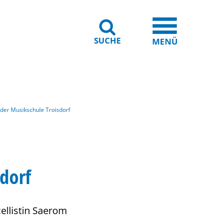
SUCHE
iheit
Leichte Sprache
MENÜ
 der Musikschule Troisdorf
sdorf
cellistin Saerom