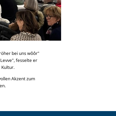
röher bei uns wôôr"
evve", fesselte er
 Kultur.
svollen Akzent zum
en.