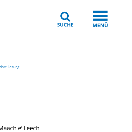
SUCHE
iheit
Leichte Sprache
MENÜ
dart-Lesung
Maach e’ Leech