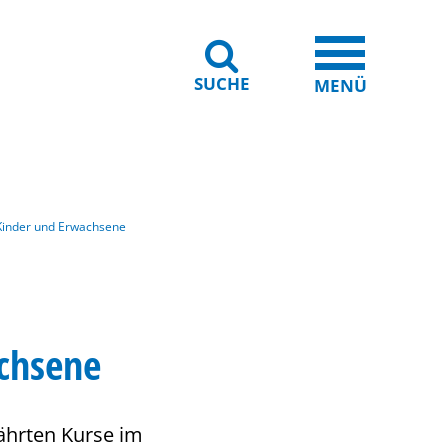
SUCHE
iheit
Leichte Sprache
MENÜ
r Kinder und Erwachsene
achsene
währten Kurse im