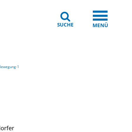
SUCHE
iheit
Leichte Sprache
MENÜ
 Bewegung-1
dorfer