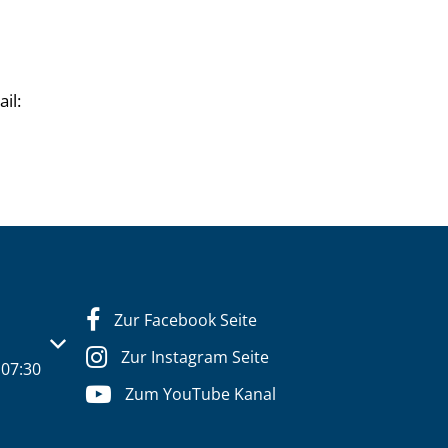
il:
Zur Facebook Seite
s- oder Schließzeiten auszublenden
Zur Instagram Seite
07:30
Zum YouTube Kanal