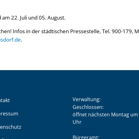
am 22. Juli und 05. August.
! Infos in der städtischen Pressestelle, Tel. 900-179, Ma
isdorf.de
.
Verwaltung:
takt
Klicken, um weitere Öffnung
Geschlossen:
pressum
öffnet nächsten Montag um 
Uhr
enschutz
Bürgeramt: