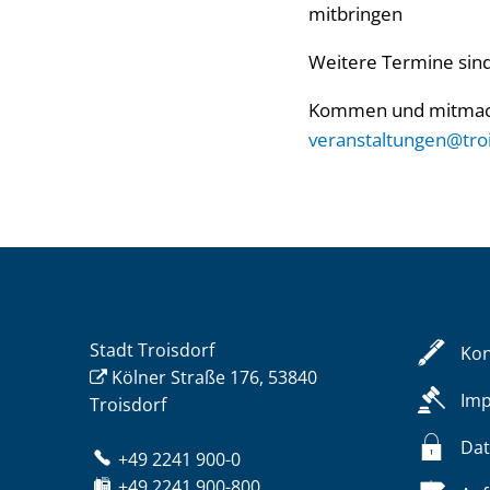
mitbringen
Weitere Termine sind 
Kommen und mitmachen
veranstaltungen@tro
Stadt Troisdorf
Kon
Kölner Straße 176, 53840
Im
Troisdorf
Dat
+49 2241 900-0
+49 2241 900-800