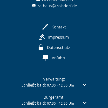
rathaus@troisdorf.de
Kontakt
Impressum
Datenschutz
Anfahrt
Verwaltung:
Klicken, um weitere Öffnungs- oder Schließzei
Schließt bald:
Von 07:30 bis 
07:30
-
12:30
Uhr
Bürgeramt:
Klicken, um weitere Öffnungs- oder Schließzei
Schließt bald:
Von 07:30 bis 
07:30
-
12:30
Uhr