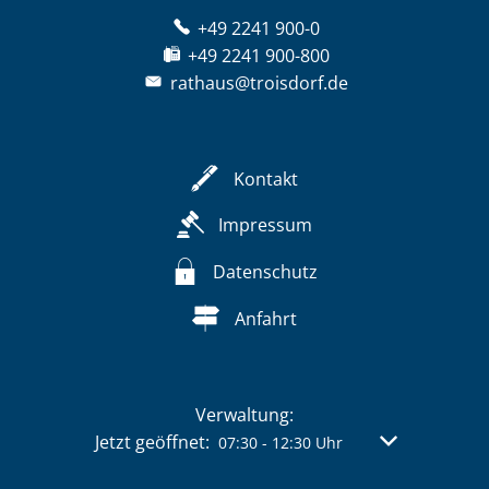
+49 2241 900-0
+49 2241 900-800
rathaus@troisdorf.de
Kontakt
Impressum
Datenschutz
Anfahrt
Verwaltung:
Klicken, um weitere Öffnungs- oder Schließzeit
Jetzt geöffnet:
Von 07:30 bis 
07:30
-
12:30
Uhr