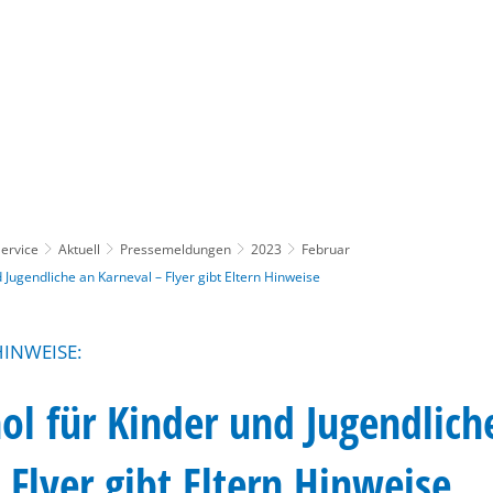
Gebärdensprache
Barrierefre
ervice
Aktuell
Pressemeldungen
2023
Februar
d Jugendliche an Karneval – Flyer gibt Eltern Hinweise
HINWEISE:
ol für Kinder und Jugendlich
 Flyer gibt Eltern Hinweise