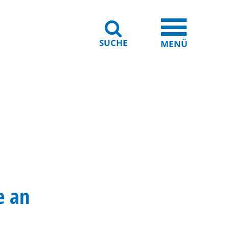
SUCHE
iheit
Leichte Sprache
MENÜ
e an