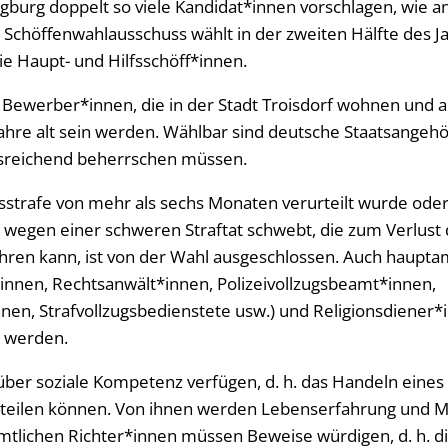
gburg doppelt so viele Kandidat*innen vorschlagen, wie a
 Schöffenwahlausschuss wählt in der zweiten Hälfte des J
ie Haupt- und Hilfsschöff*innen.
 Bewerber*innen, die in der Stadt Troisdorf wohnen und
ahre alt sein werden. Wählbar sind deutsche Staatsangehör
sreichend beherrschen müssen.
tsstrafe von mehr als sechs Monaten verurteilt wurde ode
 wegen einer schweren Straftat schwebt, die zum Verlus
hren kann, ist von der Wahl ausgeschlossen. Auch hauptamt
r*innen, Rechtsanwält*innen, Polizeivollzugsbeamt*innen,
en, Strafvollzugsbedienstete usw.) und Religionsdiener*i
t werden.
 über soziale Kompetenz verfügen, d. h. das Handeln eine
rteilen können. Von ihnen werden Lebenserfahrung und 
mtlichen Richter*innen müssen Beweise würdigen, d. h. di