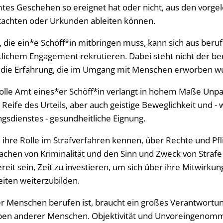
mtes Geschehen so ereignet hat oder nicht, aus den vorge
achten oder Urkunden ableiten können.
 die ein*e Schöff*in mitbringen muss, kann sich aus beruf
lichem Engagement rekrutieren. Dabei steht nicht der ber
n die Erfahrung, die im Umgang mit Menschen erworben w
lle Amt eines*er Schöff*in verlangt in hohem Maße Unpart
 Reife des Urteils, aber auch geistige Beweglichkeit und -
gsdienstes - gesundheitliche Eignung.
ihre Rolle im Strafverfahren kennen, über Rechte und Pfli
sachen von Kriminalität und den Sinn und Zweck von Stra
eit sein, Zeit zu investieren, um sich über ihre Mitwirkun
iten weiterzubilden.
r Menschen berufen ist, braucht ein großes Verantwortu
 Leben anderer Menschen. Objektivität und Unvoreingeno