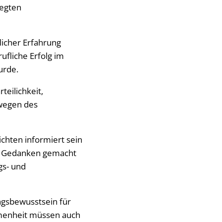
legten
licher Erfahrung
ufliche Erfolg im
urde.
eilichkeit,
 wegen des
chten informiert sein
fe Gedanken gemacht
gs- und
ngsbewusstsein für
mmenheit müssen auch