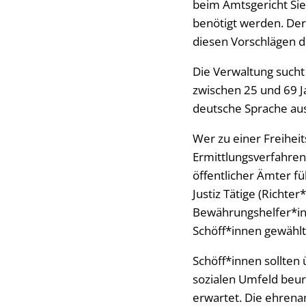
beim Amtsgericht Sie
benötigt werden. Der
diesen Vorschlägen d
Die Verwaltung sucht
zwischen 25 und 69 J
deutsche Sprache au
Wer zu einer Freihei
Ermittlungsverfahren
öffentlicher Ämter fü
Justiz Tätige (Richte
Bewährungshelfer*inn
Schöff*innen gewähl
Schöff*innen sollten
sozialen Umfeld beu
erwartet. Die ehrena