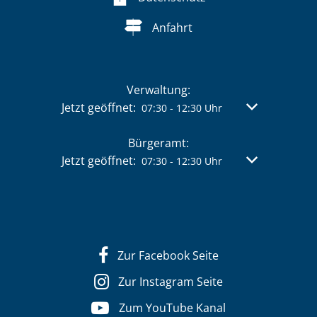
Anfahrt
Verwaltung:
Klicken, um weitere Öffnungs- oder Schließzeit
Jetzt geöffnet:
Von 07:30 bis 
07:30
-
12:30
Uhr
Bürgeramt:
Klicken, um weitere Öffnungs- oder Schließzeit
Jetzt geöffnet:
Von 07:30 bis 
07:30
-
12:30
Uhr
Zur Facebook Seite
Zur Instagram Seite
Zum YouTube Kanal