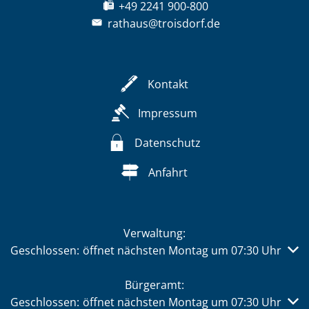
+49 2241 900-800
rathaus@troisdorf.de
Kontakt
Impressum
Datenschutz
Anfahrt
Verwaltung:
Klicken, um weitere Öffnungs- oder Schließzeiten auszub
Geschlossen:
öffnet nächsten Montag um 07:30 Uhr
Bürgeramt:
Klicken, um weitere Öffnungs- oder Schließzeiten auszub
Geschlossen:
öffnet nächsten Montag um 07:30 Uhr