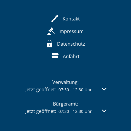
Kontakt
Impressum
Datenschutz
Anfahrt
Verwaltung:
Klicken, um weitere Öffnungs- oder Schließzeit
Jetzt geöffnet:
Von 07:30 bis 
07:30
-
12:30
Uhr
Bürgeramt:
Klicken, um weitere Öffnungs- oder Schließzeit
Jetzt geöffnet:
Von 07:30 bis 
07:30
-
12:30
Uhr