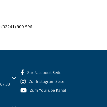
: (02241) 900-596
Zur Facebook Seite
s- oder Schließzeiten auszublenden
Zur Instagram Seite
07:30
Zum YouTube Kanal