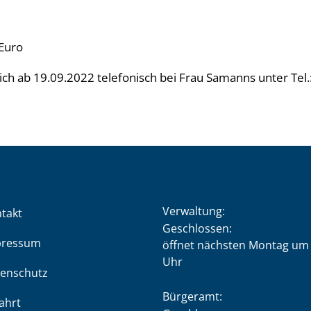
 Euro
ch ab 19.09.2022 telefonisch bei Frau Samanns unter Tel.
Verwaltung:
takt
Klicken, um weitere Öffnung
Geschlossen:
pressum
öffnet nächsten Montag um 
Uhr
enschutz
Bürgeramt:
ahrt