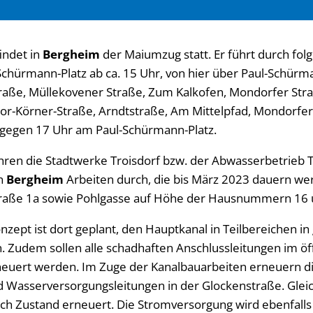
indet in
Bergheim
der Maiumzug statt. Er führt durch fol
Schürmann-Platz ab ca. 15 Uhr, von hier über Paul-Schürma
traße, Müllekovener Straße, Zum Kalkofen, Mondorfer Stra
r-Körner-Straße, Arndtstraße, Am Mittelpfad, Mondorfer
 gegen 17 Uhr am Paul-Schürmann-Platz.
ühren die Stadtwerke Troisdorf bzw. der Abwasserbetrieb T
in
Bergheim
Arbeiten durch, die bis März 2023 dauern we
raße 1a sowie Pohlgasse auf Höhe der Hausnummern 16 
ept ist dort geplant, den Hauptkanal in Teilbereichen in
. Zudem sollen alle schadhaften Anschlussleitungen im öff
neuert werden. Im Zuge der Kanalbauarbeiten erneuern d
nd Wasserversorgungsleitungen in der Glockenstraße. Glei
ch Zustand erneuert. Die Stromversorgung wird ebenfalls