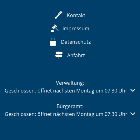
Kontakt
Impressum
Datenschutz
Anfahrt
Verwaltung:
Klicken, um weitere Öffnungs- oder Schließzeiten auszub
Geschlossen:
öffnet nächsten Montag um 07:30 Uhr
Bürgeramt:
Klicken, um weitere Öffnungs- oder Schließzeiten auszub
Geschlossen:
öffnet nächsten Montag um 07:30 Uhr