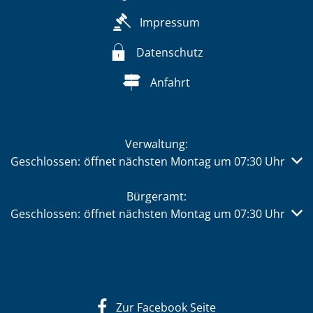
Impressum
Datenschutz
Anfahrt
Verwaltung:
Klicken, um weitere Öffnungs- oder Schließzeiten auszub
Geschlossen:
öffnet nächsten Montag um 07:30 Uhr
Bürgeramt:
Klicken, um weitere Öffnungs- oder Schließzeiten auszub
Geschlossen:
öffnet nächsten Montag um 07:30 Uhr
Zur Facebook Seite