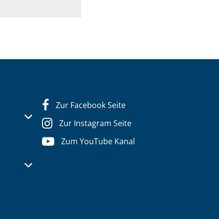
Zur Facebook Seite
s- oder Schließzeiten auszublenden
Zur Instagram Seite
Zum YouTube Kanal
s- oder Schließzeiten auszublenden