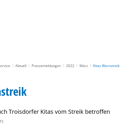
Gebärdensprache
Barrierefre
ervice
Aktuell
Pressemeldungen
2022
März
Kitas Warnstreik
streik
uch Troisdorfer Kitas vom Streik betroffen
TS