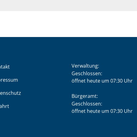
Verwaltung:
takt
Klicken, um weitere Öffnung
Geschlossen:
pressum
öffnet heute um 07:30 Uhr
enschutz
Bürgeramt:
Klicken, um weitere Öffnung
Geschlossen:
ahrt
öffnet heute um 07:30 Uhr