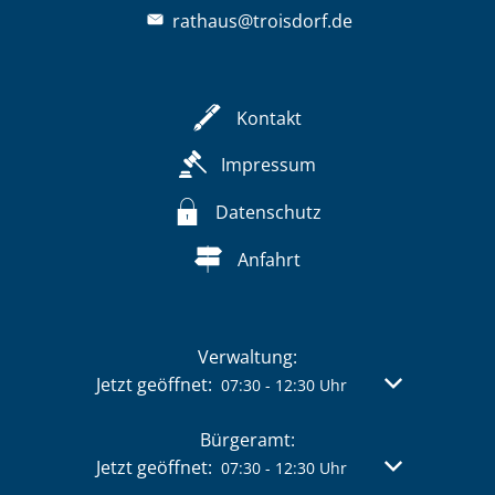
rathaus@troisdorf.de
Kontakt
Impressum
Datenschutz
Anfahrt
Verwaltung:
Klicken, um weitere Öffnungs- oder Schließzeit
Jetzt geöffnet:
Von 07:30 bis 
07:30
-
12:30
Uhr
Bürgeramt:
Klicken, um weitere Öffnungs- oder Schließzeit
Jetzt geöffnet:
Von 07:30 bis 
07:30
-
12:30
Uhr