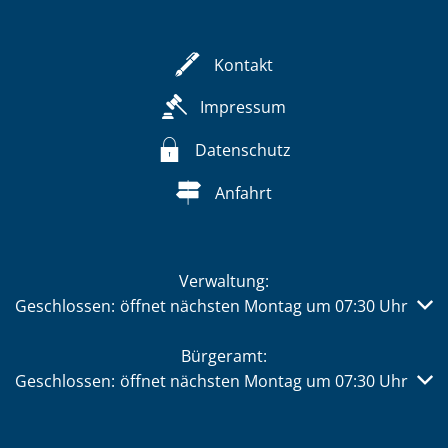
Kontakt
Impressum
Datenschutz
Anfahrt
Verwaltung:
Klicken, um weitere Öffnungs- oder Schließzeiten auszub
Geschlossen:
öffnet nächsten Montag um 07:30 Uhr
Bürgeramt:
Klicken, um weitere Öffnungs- oder Schließzeiten auszub
Geschlossen:
öffnet nächsten Montag um 07:30 Uhr