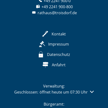
+49 2241 900-0
+49 2241 900-800
rathaus@troisdorf.de
Kontakt
Impressum
Datenschutz
Anfahrt
Verwaltung:
Klicken, um weitere Öffnungs- oder Schließzeiten 
Geschlossen:
öffnet heute um 07:30 Uhr
Bürgeramt: