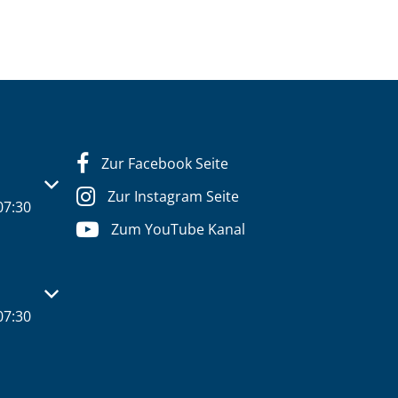
Zur Facebook Seite
s- oder Schließzeiten auszublenden
Zur Instagram Seite
07:30
Zum YouTube Kanal
s- oder Schließzeiten auszublenden
07:30