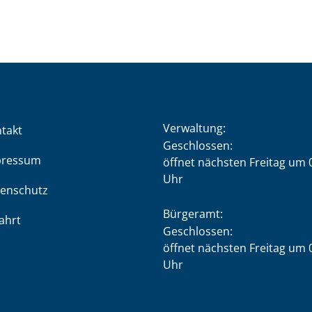
Verwaltung:
takt
Klicken, um weitere Öffnung
Geschlossen:
pressum
öffnet nächsten Freitag um 
Uhr
enschutz
Bürgeramt:
ahrt
Klicken, um weitere Öffnung
Geschlossen:
öffnet nächsten Freitag um 
Uhr