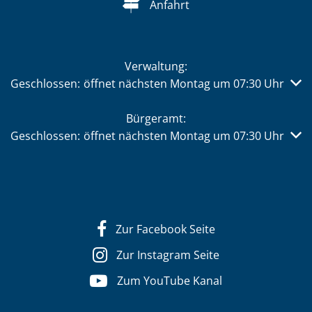
Anfahrt
Verwaltung:
Klicken, um weitere Öffnungs- oder Schließzeiten auszub
Geschlossen:
öffnet nächsten Montag um 07:30 Uhr
Bürgeramt:
Klicken, um weitere Öffnungs- oder Schließzeiten auszub
Geschlossen:
öffnet nächsten Montag um 07:30 Uhr
Zur Facebook Seite
Zur Instagram Seite
Zum YouTube Kanal