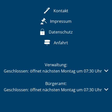
Kontakt
Impressum
Datenschutz
Anfahrt
Verwaltung:
Klicken, um weitere Öffnungs- oder Schließzeiten auszub
Geschlossen:
öffnet nächsten Montag um 07:30 Uhr
Bürgeramt:
Klicken, um weitere Öffnungs- oder Schließzeiten auszub
Geschlossen:
öffnet nächsten Montag um 07:30 Uhr