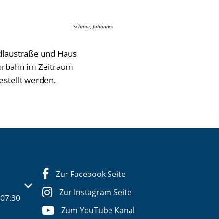
Schmitz, Johannes
ndlaustraße und Haus
ahrbahn im Zeitraum
estellt werden.
Zur Facebook Seite
s- oder Schließzeiten auszublenden
Zur Instagram Seite
07:30
Zum YouTube Kanal