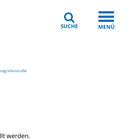
SUCHE
iheit
Leichte Sprache
MENÜ
andgrafenstraße
llt werden.