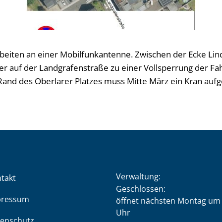
rbeiten an einer Mobilfunkantenne. Zwischen der Ecke Li
r auf der Landgrafenstraße zu einer Vollsperrung der F
 Rand des Oberlarer Platzes muss Mitte März ein Kran aufg
Verwaltung:
takt
Klicken, um weitere Öffnung
Geschlossen:
pressum
öffnet nächsten Montag um 
Uhr
enschutz