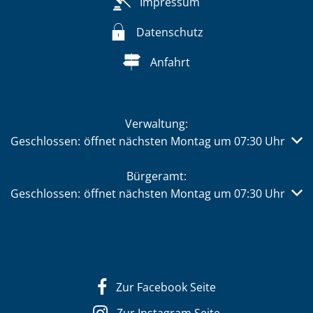
Impressum
Datenschutz
Anfahrt
Verwaltung:
Klicken, um weitere Öffnungs- oder Schließzeiten auszub
Geschlossen:
öffnet nächsten Montag um 07:30 Uhr
Bürgeramt:
Klicken, um weitere Öffnungs- oder Schließzeiten auszub
Geschlossen:
öffnet nächsten Montag um 07:30 Uhr
Zur Facebook Seite