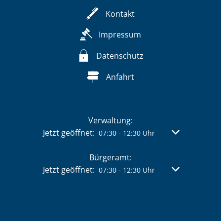
Kontakt
Impressum
Datenschutz
Anfahrt
Verwaltung:
Klicken, um weitere Öffnungs- oder Schließzeit
Jetzt geöffnet:
Von 07:30 bis 
07:30
-
12:30
Uhr
Bürgeramt:
Klicken, um weitere Öffnungs- oder Schließzeit
Jetzt geöffnet:
Von 07:30 bis 
07:30
-
12:30
Uhr