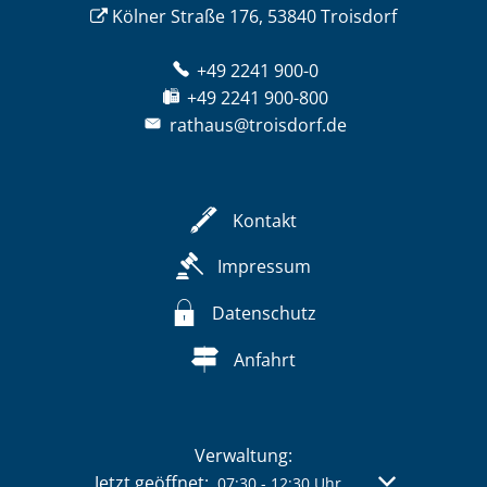
Kölner Straße 176, 53840 Troisdorf
+49 2241 900-0
+49 2241 900-800
rathaus@troisdorf.de
Kontakt
Impressum
Datenschutz
Anfahrt
Verwaltung:
Klicken, um weitere Öffnungs- oder Schließzeit
Jetzt geöffnet:
Von 07:30 bis 
07:30
-
12:30
Uhr