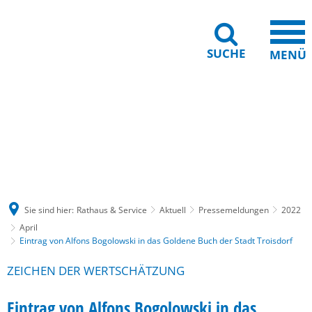
SUCHE
MENÜ
Gebärdensprache
Barrierefreiheit
Leichte Sprache
Sie sind hier:
Rathaus & Service
Aktuell
Pressemeldungen
2022
April
Eintrag von Alfons Bogolowski in das Goldene Buch der Stadt Troisdorf
ZEICHEN DER WERTSCHÄTZUNG
Eintrag von Alfons Bogolowski in das