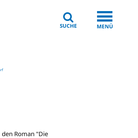
SUCHE
iheit
Leichte Sprache
MENÜ
rf
m den Roman "Die