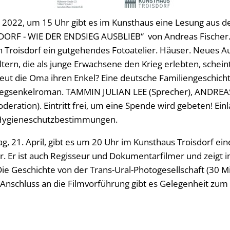
l 2022, um 15 Uhr gibt es im Kunsthaus eine Lesung aus
RF - WIE DER ENDSIEG AUSBLIEB“ von Andreas Fischer. 
in Troisdorf ein gutgehendes Fotoatelier. Häuser. Neues A
ltern, die als junge Erwachsene den Krieg erlebten, schei
t die Oma ihren Enkel? Eine deutsche Familiengeschicht
riegsenkelroman. TAMMIN JULIAN LEE (Sprecher), ANDREA
ation). Eintritt frei, um eine Spende wird gebeten! Einla
n Hygieneschutzbestimmungen.
g, 21. April, gibt es um 20 Uhr im Kunsthaus Troisdorf ei
r. Er ist auch Regisseur und Dokumentarfilmer und zeigt 
 Die Geschichte von der Trans-Ural-Photogesellschaft (30 
 Anschluss an die Filmvorführung gibt es Gelegenheit zu