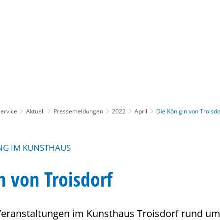
Gebärdensprache
Barrierefre
ervice
Aktuell
Pressemeldungen
2022
April
Die Königin von Troisdo
NG IM KUNSTHAUS
n von Troisdorf
eranstaltungen im Kunsthaus Troisdorf rund u