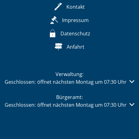
Kontakt
Impressum
Datenschutz
Anfahrt
Verwaltung:
Klicken, um weitere Öffnungs- oder Schließzeiten auszub
Geschlossen:
öffnet nächsten Montag um 07:30 Uhr
Bürgeramt:
Klicken, um weitere Öffnungs- oder Schließzeiten auszub
Geschlossen:
öffnet nächsten Montag um 07:30 Uhr