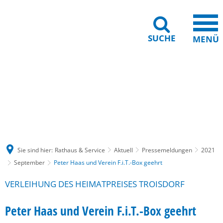
SUCHE
MENÜ
Gebärdensprache
Barrierefreiheit
Leichte Sprache
Sie sind hier:
Rathaus & Service
Aktuell
Pressemeldungen
2021
September
Peter Haas und Verein F.i.T.-Box geehrt
VERLEIHUNG DES HEIMATPREISES TROISDORF
Peter Haas und Verein F.i.T.-Box geehrt