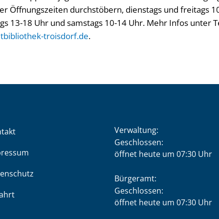
er Öffnungszeiten durchstöbern, dienstags und freitags 1
gs 13-18 Uhr und samstags 10-14 Uhr. Mehr Infos unter 
bibliothek-troisdorf.de
.
Verwaltung:
takt
Klicken, um weitere Öffnung
Geschlossen:
pressum
öffnet heute um 07:30 Uhr
enschutz
Bürgeramt:
Klicken, um weitere Öffnung
Geschlossen:
ahrt
öffnet heute um 07:30 Uhr