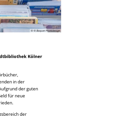
© © Baquet Photodesign
dtbibliothek Kölner
örbücher,
enden in der
„Aufgrund der guten
Geld für neue
rieden.
sbereich der