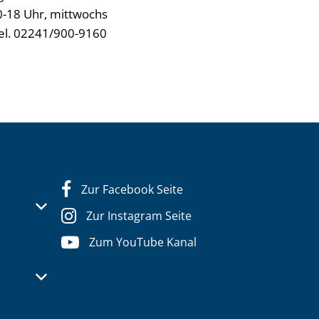
0-18 Uhr, mittwochs
Tel. 02241/900-9160
Zur Facebook Seite
s- oder Schließzeiten auszublenden
Zur Instagram Seite
Zum YouTube Kanal
s- oder Schließzeiten auszublenden