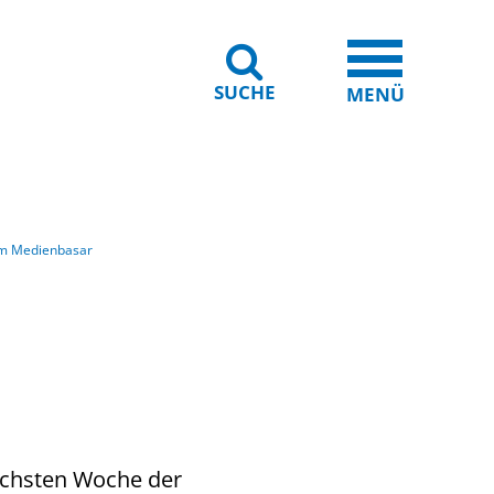
SUCHE
iheit
Leichte Sprache
MENÜ
im Medienbasar
ächsten Woche der