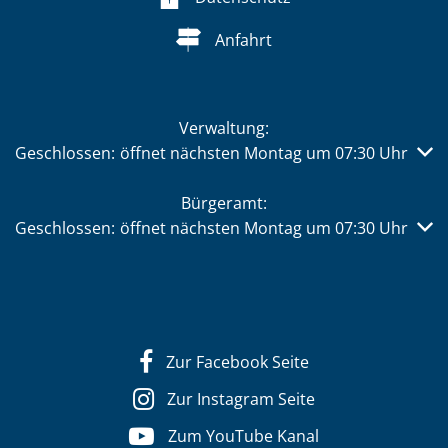
Anfahrt
Verwaltung:
Klicken, um weitere Öffnungs- oder Schließzeiten auszub
Geschlossen:
öffnet nächsten Montag um 07:30 Uhr
Bürgeramt:
Klicken, um weitere Öffnungs- oder Schließzeiten auszub
Geschlossen:
öffnet nächsten Montag um 07:30 Uhr
Zur Facebook Seite
Zur Instagram Seite
Zum YouTube Kanal