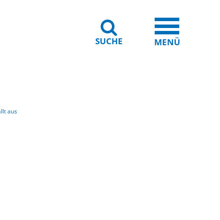
SUCHE
iheit
Leichte Sprache
MENÜ
llt aus