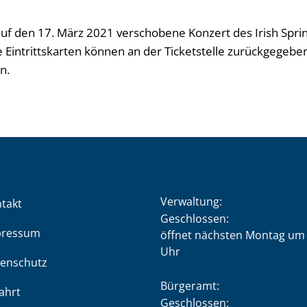
f den 17. März 2021 verschobene Konzert des Irish Spring 
Die Eintrittskarten können an der Ticketstelle zurückgegebe
n.
Verwaltung:
takt
Klicken, um weitere Öffnung
Geschlossen:
pressum
öffnet nächsten Montag um 
Uhr
enschutz
Bürgeramt:
ahrt
Klicken, um weitere Öffnung
Geschlossen: