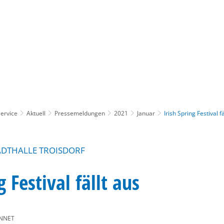
Gebärdensprache
Barrierefre
ervice
Aktuell
Pressemeldungen
2021
Januar
Irish Spring Festival fä
ADTHALLE TROISDORF
g Festival fällt aus
NNET