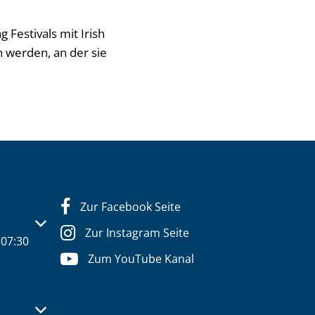
Festivals mit Irish
n werden, an der sie
Zur Facebook Seite
s- oder Schließzeiten auszublenden
Zur Instagram Seite
07:30
Zum YouTube Kanal
s- oder Schließzeiten auszublenden