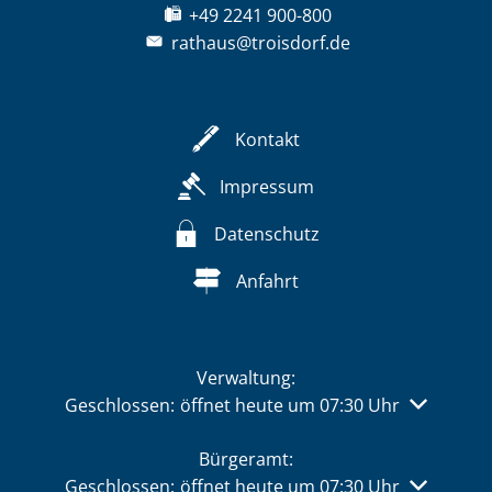
+49 2241 900-800
rathaus@troisdorf.de
Kontakt
Impressum
Datenschutz
Anfahrt
Verwaltung:
Klicken, um weitere Öffnungs- oder Schließzeiten 
Geschlossen:
öffnet heute um 07:30 Uhr
Bürgeramt:
Klicken, um weitere Öffnungs- oder Schließzeiten 
Geschlossen:
öffnet heute um 07:30 Uhr