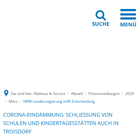
SUCHE
MENÜ
Gebärdensprache
Barrierefreiheit
Leichte Sprache
Sie sind hier:
Rathaus & Service
Aktuell
Pressemeldungen
2020
März
NRW-Landesregierung trifft Entscheidung
CORONA-EINDÄMMUNG: SCHLIESSUNG VON S
CHULEN UND KINDERTAGESSTÄTTEN AUCH IN T
ROISDORF