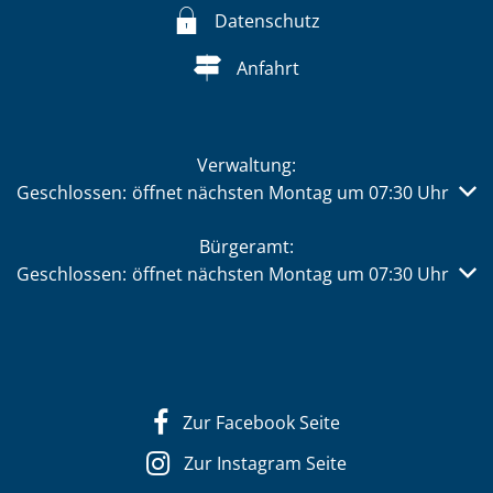
Datenschutz
Anfahrt
Verwaltung:
Klicken, um weitere Öffnungs- oder Schließzeiten auszub
Geschlossen:
öffnet nächsten Montag um 07:30 Uhr
Bürgeramt:
Klicken, um weitere Öffnungs- oder Schließzeiten auszub
Geschlossen:
öffnet nächsten Montag um 07:30 Uhr
Zur Facebook Seite
Zur Instagram Seite