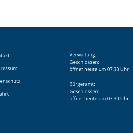
Verwaltung:
takt
Klicken, um weitere Öffnung
Geschlossen:
pressum
öffnet heute um 07:30 Uhr
enschutz
Bürgeramt:
Klicken, um weitere Öffnung
Geschlossen:
ahrt
öffnet heute um 07:30 Uhr