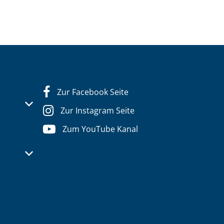
Zur Facebook Seite
s- oder Schließzeiten auszublenden
Zur Instagram Seite
Zum YouTube Kanal
s- oder Schließzeiten auszublenden