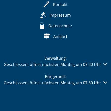
Kontakt
Impressum
Datenschutz
Anfahrt
Verwaltung:
Klicken, um weitere Öffnungs- oder Schließzeiten auszub
Geschlossen:
öffnet nächsten Montag um 07:30 Uhr
Bürgeramt:
Klicken, um weitere Öffnungs- oder Schließzeiten auszub
Geschlossen:
öffnet nächsten Montag um 07:30 Uhr