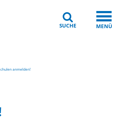
SUCHE
iheit
Leichte Sprache
MENÜ
Schulen anmelden!
!