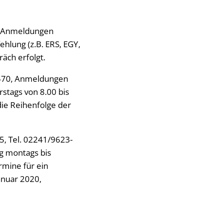
5, Anmeldungen
ehlung (z.B. ERS, EGY,
äch erfolgt.
7470, Anmeldungen
stags von 8.00 bis
die Reihenfolge der
5, Tel. 02241/9623-
g montags bis
rmine für ein
anuar 2020,