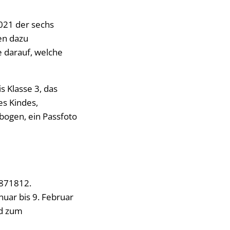
021 der sechs
en dazu
e darauf, welche
s Klasse 3, das
s Kindes,
bogen, ein Passfoto
/871812.
uar bis 9. Februar
nd zum