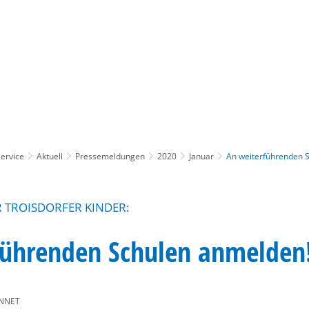
Gebärdensprache
Barrierefre
ervice
Aktuell
Pressemeldungen
2020
Januar
An weiterführenden 
R TROISDORFER KINDER:
führenden Schulen anmelden
NNET