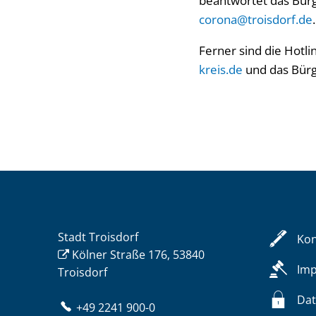
beantwortet das Bürge
corona@troisdorf.de
.
Ferner sind die Hotli
kreis.de
und das Bürg
Stadt Troisdorf
Kon
Kölner Straße 176, 53840
Im
Troisdorf
Dat
+49 2241 900-0