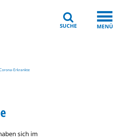
SUCHE
iheit
Leichte Sprache
MENÜ
r Corona-Erkrankte
te
 haben sich im