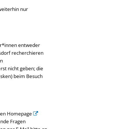
weiterhin nur
er*innen entweder
dorf recherchieren
en
st nicht geben; die
masken) beim Besuch
schen Homepage
nde Fragen