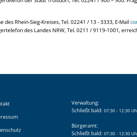
rtelefon der Stadt Troisdorf, Tel. 02241 / 900 – 900. Frag
ne des Rhein-Sieg-Kreises, Tel. 02241 / 13 - 3333, E-Mail
co
ertelefon des Landes NRW, Tel. 0211 / 9119-1001, erreic
Verwaltung:
takt
Klicken, um weitere Öffnung
Schließt bald:
07:30
-
12:30
Uh
pressum
Bürgeramt:
enschutz
Klicken, um weitere Öffnung
Schließt bald:
07:30
-
12:30
Uh