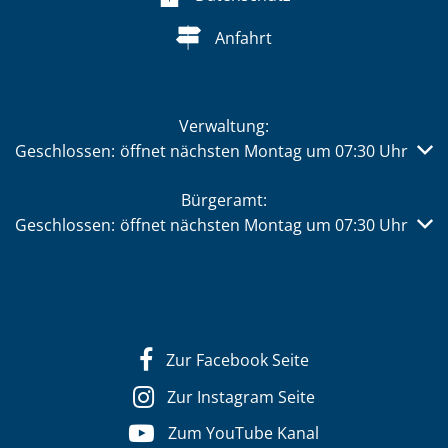
Anfahrt
Verwaltung:
Klicken, um weitere Öffnungs- oder Schließzeiten auszub
Geschlossen:
öffnet nächsten Montag um 07:30 Uhr
Bürgeramt:
Klicken, um weitere Öffnungs- oder Schließzeiten auszub
Geschlossen:
öffnet nächsten Montag um 07:30 Uhr
Zur Facebook Seite
Zur Instagram Seite
Zum YouTube Kanal