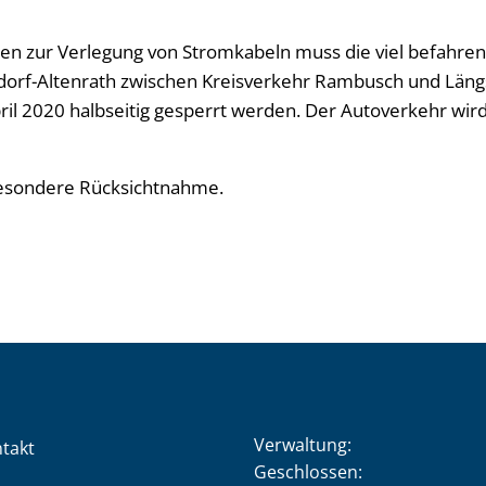
n zur Verlegung von Stromkabeln muss die viel befahren
dorf-Altenrath zwischen Kreisverkehr Rambusch und Längs
April 2020 halbseitig gesperrt werden. Der Autoverkehr wi
besondere Rücksichtnahme.
Verwaltung:
takt
Klicken, um weitere Öffnung
Geschlossen: