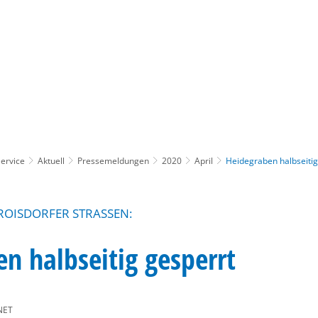
Gebärdensprache
Barrierefre
ervice
Aktuell
Pressemeldungen
2020
April
Heidegraben halbseitig
ROISDORFER STRASSEN:
n halbseitig gesperrt
NET