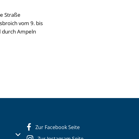
e Straße
broich vom 9. bis
rd durch Ampeln
Zur Facebook Seite
s- oder Schließzeiten auszublenden
Zur Instagram Seite