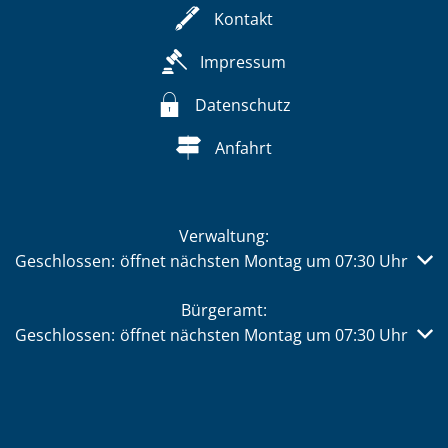
Kontakt
Impressum
Datenschutz
Anfahrt
Verwaltung:
Klicken, um weitere Öffnungs- oder Schließzeiten auszub
Geschlossen:
öffnet nächsten Montag um 07:30 Uhr
Bürgeramt:
Klicken, um weitere Öffnungs- oder Schließzeiten auszub
Geschlossen:
öffnet nächsten Montag um 07:30 Uhr