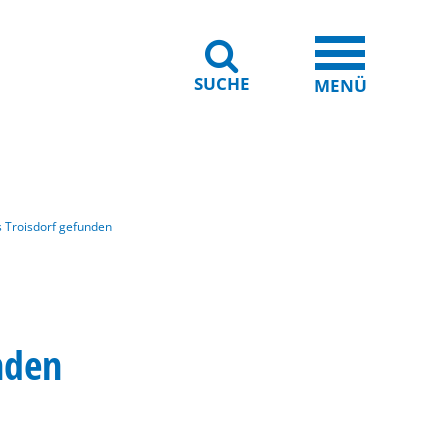
SUCHE
iheit
Leichte Sprache
MENÜ
s Troisdorf gefunden
nden