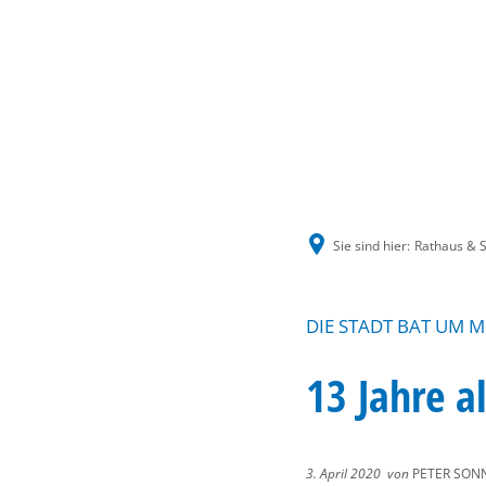
Sie sind hier:
Rathaus & S
DIE STADT BAT UM M
13 Jahre a
3. April 2020
von
PETER SON