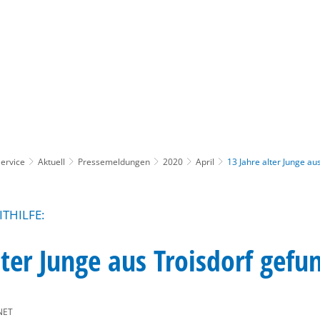
Gebärdensprache
Barrierefre
ervice
Aktuell
Pressemeldungen
2020
April
13 Jahre alter Junge au
ITHILFE:
lter Junge aus Troisdorf gefu
NET