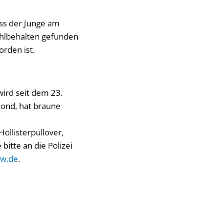
dass der Junge am
ohlbehalten gefunden
rden ist.
wird seit dem 23.
lond, hat braune
ollisterpullover,
itte an die Polizei
rw.de
.