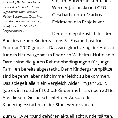
stellten Bürgermeister Klaus-
Jablonski, Dr. Markus Wüst
Werner Jablonski und GFO-
(Leiter des Amtes für Kinder,
Jugendliche und Familien),
Geschäftsführer Markus
Holger Beckmann, (Dipl.-Ing.
Feldmann das Projekt vor.
und Architekten Beckmann,
Köln), Heinz Eschbach (1.
Beigeordneter).
Der erste Spatenstich für den
Bau des neuen Kindergartens St. Elisabeth ist für
Februar 2020 geplant. Das wird gleichzeitig der Auftakt
für das Neubaugebiet in Friedrich-Wilhelms-Hütte sein.
Damit sind die guten Rahmenbedingungen für junge
Familien bereits abgesteckt. Denn Kindergartenplätze
sind begehrt, aber nicht immer leicht zu bekommen.
Das spiegelt allein ein Vergleich wider: Im Jahr 2019
gab es in Troisdorf 100 Ü3-Kinder mehr als noch 2018.
Aus diesem Grund schreitet der Ausbau der
Kindertagesstätten in der Stadt weiter voran.
Zum GFO-Verbund gehören aktuell acht Kindergärten,