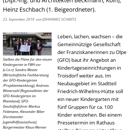
(Dipl.-Ing. und Architekten Beckmann, Köln),
Heinz Eschbach (1. Beigeordneter).
23. September 2019
von
JOHANNES SCHMITZ
Leben, lachen, wachsen – die
Gemeinnützige Gesellschaft
der Franziskanerinnen zu Olpe
(GFO) baut ihr Angebot an
Stellten die Pläne für den neuen
Kindergarten in FWH vor
Kindertageseinrichtungen in
(v.l.n.r): Sandra Mester
Troisdorf weiter aus. Im
(Wirtschaftliche Fachberatung
der GFO-Kindergärten
Neubaugebiet im Stadtteil
/Projektentwicklung), Andreas
Friedrich-Wilhelms-Hütte soll
Wintersohl (Regionalleiter der
GFO-Kindergärten im
ein neuer Kindergarten mit
Rheinland), GFO-
fünf Gruppen für ca. 100
Geschäftsführer Markus
Feldmann, Alexander Biber
Kinder entstehen. Bei einem
(Vorsitzender
Pressetermin im Rathaus
Jugendhilfeausschuss),
Bürgermeister Klaus-Werner