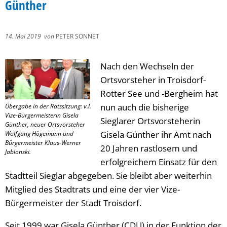
Günther
14. Mai 2019
von
PETER SONNET
Nach den Wechseln der
Ortsvorsteher in Troisdorf-
Rotter See und -Bergheim hat
nun auch die bisherige
Übergabe in der Ratssitzung: v.l.
Vize-Bürgermeisterin Gisela
Sieglarer Ortsvorsteherin
Günther, neuer Ortsvorsteher
Gisela Günther ihr Amt nach
Wolfgang Högemann und
Bürgermeister Klaus-Werner
20 Jahren rastlosem und
Jablonski.
erfolgreichem Einsatz für den
Stadtteil Sieglar abgegeben. Sie bleibt aber weiterhin
Mitglied des Stadtrats und eine der vier Vize-
Bürgermeister der Stadt Troisdorf.
Seit 1999 war Gisela Günther (CDU) in der Funktion der