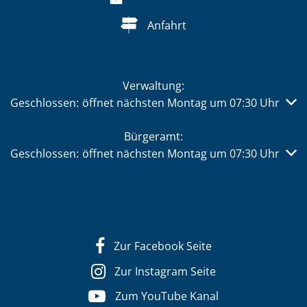
Anfahrt
Verwaltung:
Klicken, um weitere Öffnungs- oder Schließzeiten auszub
Geschlossen:
öffnet nächsten Montag um 07:30 Uhr
Bürgeramt:
Klicken, um weitere Öffnungs- oder Schließzeiten auszub
Geschlossen:
öffnet nächsten Montag um 07:30 Uhr
Zur Facebook Seite
Zur Instagram Seite
Zum YouTube Kanal