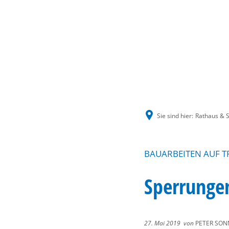
Sie sind hier:
Rathaus & S
BAUARBEITEN AUF T
Sperrunge
27. Mai 2019
von
PETER SON