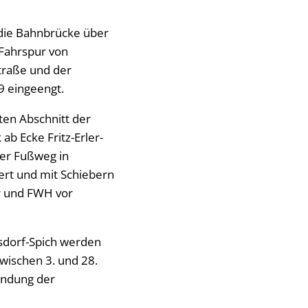
die Bahnbrücke über
 Fahrspur von
traße und der
9 eingeengt.
en Abschnitt der
ab Ecke Fritz-Erler-
der Fußweg in
ßert und mit Schiebern
r und FWH vor
isdorf-Spich werden
wischen 3. und 28.
mündung der