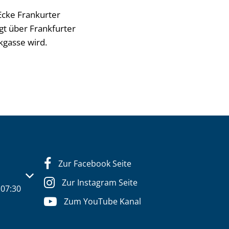
Ecke Frankurter
lgt über Frankfurter
kgasse wird.
Zur Facebook Seite
s- oder Schließzeiten auszublenden
Zur Instagram Seite
07:30
Zum YouTube Kanal