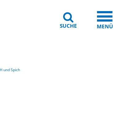
SUCHE
iheit
Leichte Sprache
MENÜ
WH und Spich