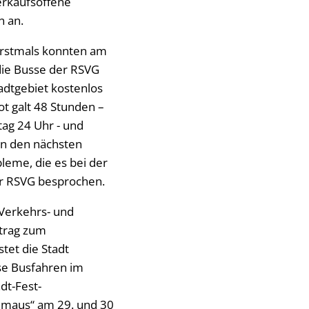
erkaufsoffene
n an.
Erstmals konnten am
ie Busse der RSVG
adtgebiet kostenlos
t galt 48 Stunden –
tag 24 Uhr - und
n den nächsten
leme, die es bei der
er RSVG besprochen.
Verkehrs- und
itrag zum
stet die Stadt
ose Busfahren im
dt-Fest-
hmaus“ am 29. und 30