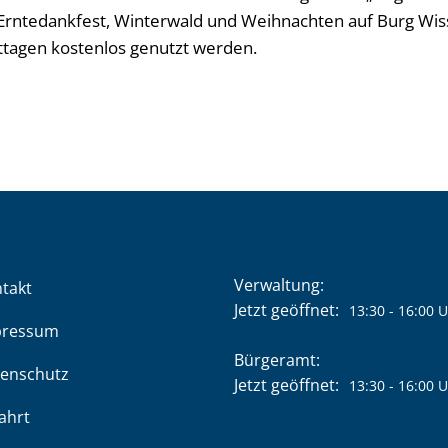
 Erntedankfest, Winterwald und Weihnachten auf Burg W
ttagen kostenlos genutzt werden.
Verwaltung:
takt
Klicken, um weitere Öffnung
Jetzt geöffnet:
13:30
-
16:00
U
pressum
Bürgeramt:
enschutz
Klicken, um weitere Öffnung
Jetzt geöffnet:
13:30
-
16:00
U
ahrt