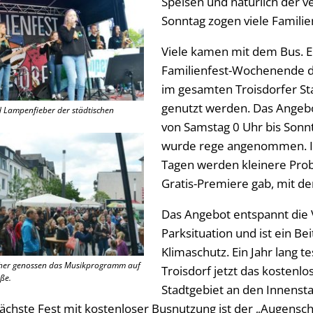
Speisen und natürlich der v
Sonntag zogen viele Familie
Viele kamen mit dem Bus. 
Familienfest-Wochenende d
im gesamten Troisdorfer St
genutzt werden. Das Angebo
d Lampenfieber der städtischen
von Samstag 0 Uhr bis Sonn
wurde rege angenommen. I
Tagen werden kleinere Prob
Gratis-Premiere gab, mit d
Das Angebot entspannt die 
Parksituation und ist ein Be
Klimaschutz. Ein Jahr lang te
cher genossen das Musikprogramm auf
Troisdorf jetzt das kostenl
ße.
Stadtgebiet an den Innensta
chste Fest mit kostenloser Busnutzung ist der „Augensc