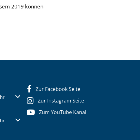
issem 2019 können
Zur Facebook Seite
s- oder Schließzeiten auszublenden
Von 13:30 bis 16:00 Uhr
hr
Zur Instagram Seite
Zum YouTube Kanal
s- oder Schließzeiten auszublenden
Von 13:30 bis 16:00 Uhr
hr