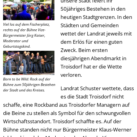
unsere Stadt feiert ihr
50jähriges Bestehen in den
heutigen Stadtgrenzen. In den
Viel los auf dem Fischerplatz,
Städten und Gemeinden
rechts auf der Bühne Vize-
wettet der Landrat jeweils mit
Bürgermeister Jörg Kaiser,
Moderator und
dem Erlös für einen guten
Geburtstagskind.
Zweck. Beim ersten
diesjährigen Abendmarkt in
Troisdorf hat er die Wette
verloren.
Born to be Wild: Rock auf der
Bühne zum 50jährigen Bestehen
Landrat Schuster wettete, dass
der Stadt und des Kreises.
es die Stadt Troisdorf nicht
schaffe, eine Rockband aus Troisdorfer Managern auf
die Beine zu stellen als Symbol für den schwungvollen
Wirtschaftsstandort. Troisdorf schaffte es. Auf der
Bühne standen nicht nur Bürgermeister Klaus-Werner