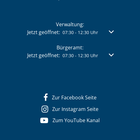
Verwaltung:
Klicken, um weitere Öffnungs- oder Schließzeit
Jetzt geöffnet:
Von 07:30 bis 
07:30
-
12:30
Uhr
Bürgeramt:
Klicken, um weitere Öffnungs- oder Schließzeit
Jetzt geöffnet:
Von 07:30 bis 
07:30
-
12:30
Uhr
Zur Facebook Seite
Zur Instagram Seite
Zum YouTube Kanal