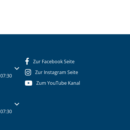
Zur Facebook Seite
s- oder Schließzeiten auszublenden
Zur Instagram Seite
07:30
Zum YouTube Kanal
s- oder Schließzeiten auszublenden
07:30