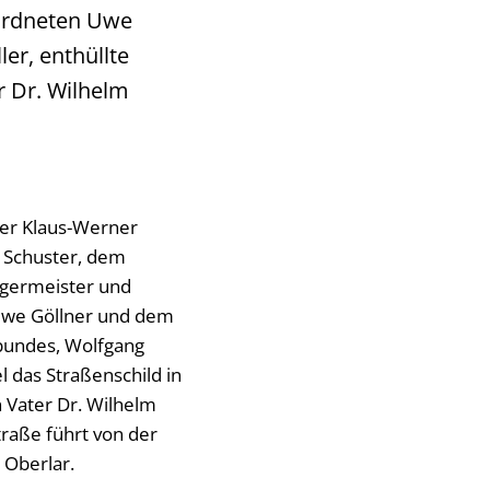
ordneten Uwe
er, enthüllte
r Dr. Wilhelm
ter Klaus-Werner
n Schuster, dem
rgermeister und
we Göllner und dem
bundes, Wolfgang
l das Straßenschild in
n Vater Dr. Wilhelm
traße führt von der
 Oberlar.