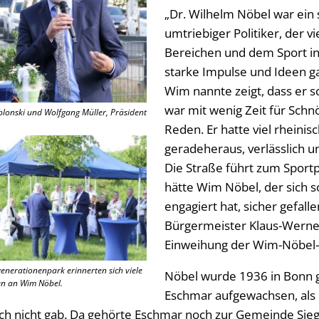
„Dr. Wilhelm Nöbel war ein 
umtriebiger Politiker, der vi
Bereichen und dem Sport in
starke Impulse und Ideen g
Wim nannte zeigt, dass er 
war mit wenig Zeit für Schn
blonski und Wolfgang Müller, Präsident
Reden. Er hatte viel rheini
geradeheraus, verlässlich 
Die Straße führt zum Sport
hätte Wim Nöbel, der sich s
engagiert hat, sicher gefalle
Bürgermeister Klaus-Werner
Einweihung der Wim-Nöbel-
enerationenpark erinnerten sich viele
Nöbel wurde 1936 in Bonn g
en an Wim Nöbel.
Eschmar aufgewachsen, als e
h nicht gab. Da gehörte Eschmar noch zur Gemeinde Siegl