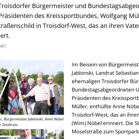
roisdorfer Bürgermeister und Bundestagsabge
räsidenten des Kreissportbundes, Wolfgang Müll
raßenschild in Troisdorf-West, das an ihren Vate
ert.
NET
Im Beisein von Bürgermeis
Jablonski, Landrat Sebastia
ehemaligen Troisdorfer Bü
Bundestagsabgeordneten U
Präsidenten des Kreissport
Müller, enthüllte Anne Nöbe
Troisdorf-West, das an ihre
er, Bürgermeister Jablonski, Anne Nöbel
(Wim) Nöbel erinnert. Die S
r Stadtrats.
Moselstraße zum Sportpark