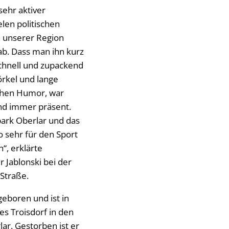
sehr aktiver
elen politischen
 unserer Region
ab. Dass man ihn kurz
schnell und zupackend
örkel und lange
schen Humor, war
und immer präsent.
park Oberlar und das
o sehr für den Sport
n“, erklärte
 Jablonski bei der
Straße.
eboren und ist in
s Troisdorf in den
ar. Gestorben ist er