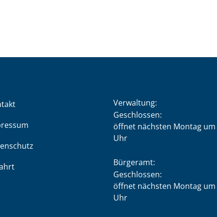
Verwaltung:
takt
Klicken, um weitere Öffnung
Geschlossen:
pressum
öffnet nächsten Montag um 
Uhr
enschutz
Bürgeramt:
ahrt
Klicken, um weitere Öffnung
Geschlossen:
öffnet nächsten Montag um 
Uhr