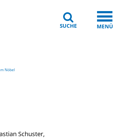
SUCHE
iheit
Leichte Sprache
MENÜ
elm Nöbel
astian Schuster,