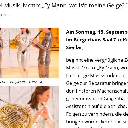
el Musik. Motto: „Ey Mann, wo is’n meine Geige?“
ONNET
Am Sonntag, 15. Septemb
im Bürgerhaus Saal Zur Kü
Sieglar,
beginnt eine vergnügliche Ze
Musik. Motto: „Ey Mann, wo 
Eine junge Musikstudentin, d
 - beim Projekt PERFORMusik.
Geige zur Reparatur bringen
den finsteren Machenschaf
geheimnisvollen Geigenbau
Assistentin auf die Schliche
Folgen zu verhindern, die de
bringen würde, liefert sie s