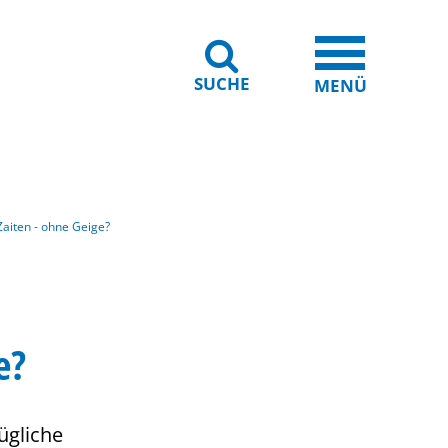
SUCHE
iheit
Leichte Sprache
MENÜ
aiten - ohne Geige?
e?
ügliche