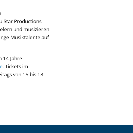
n
Star Productions
ielern und musizieren
unge Musiktalente auf
h 14 Jahre.
de
. Tickets im
eitags von 15 bis 18